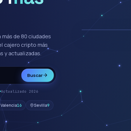
C.C. Lagoh
Sevilla · Abi
 más de 80 ciudades
Red en directo · +
l cajero cripto más
s y actualizadas.
Buscar
Actualizado 2026
Valencia
16
Sevilla
9