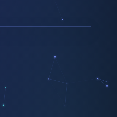
Comprar
erto ahora · BTC · ETH
300 cajeros