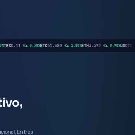
BTC
61.480 €
ETH
3.372 €
USDT
0.92 €
L
 0.30%
▲ 1.80%
▲ 0.90%
▲ 0.00%
ivo,
cional. En tres