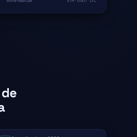
límite habitual
ETH · USDT · LTC
 de
a