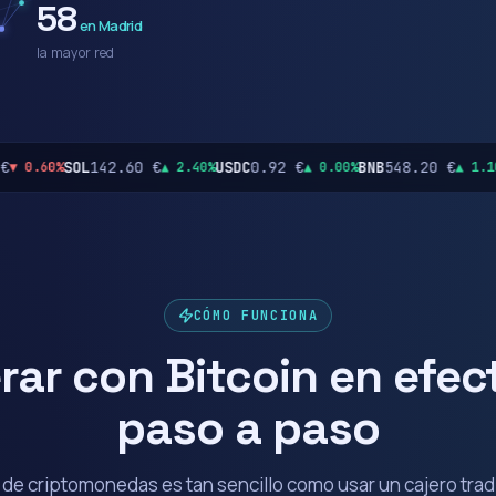
58
en Madrid
la mayor red
42.60 €
USDC
0.92 €
BNB
548.20 €
TRX
0.11 €
▲ 2.40%
▲ 0.00%
▲ 1.10%
▲
CÓMO FUNCIONA
rar con Bitcoin en efect
paso a paso
 de criptomonedas es tan sencillo como usar un cajero tradi