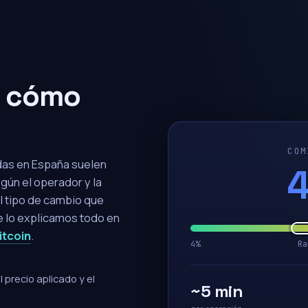
y cómo
COM
das en España suelen
gún el operador y la
l tipo de cambio que
Te lo explicamos todo en
itcoin
.
4%
Ra
 precio aplicado y el
~5 min