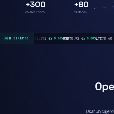
+300
+80
cajeros cripto
ciudades
ETH
3.372 €
USDT
0.92 €
LTC
78.40 €
SOL
1
.80%
▲ 0.90%
▲ 0.00%
▼ 0.60%
EN DIRECTO
Ope
Usar un cajero