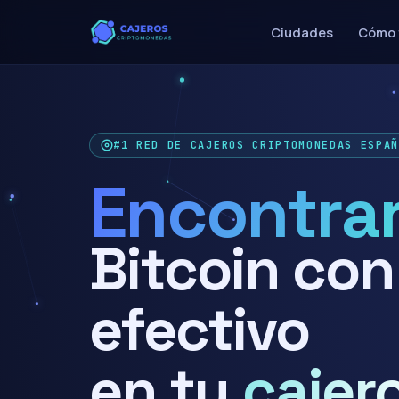
Ciudades
Cómo 
#1 RED DE CAJEROS CRIPTOMONEDAS ESPA
Comprar
Bitcoin con
efectivo
en tu
cajer