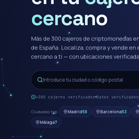
cercano
Más de 300 cajeros de criptomonedas en
de España. Localiza, compra y vende en e
cercano a ti — con ubicaciones verificada
+300 cajeros verificados
Datos verificados
Ciudades top:
Madrid
58
Barcelona
53
Málaga
7